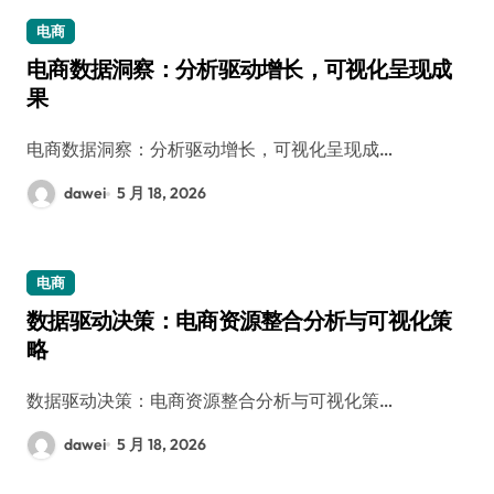
电商
电商数据洞察：分析驱动增长，可视化呈现成
果
电商数据洞察：分析驱动增长，可视化呈现成…
dawei
5 月 18, 2026
电商
数据驱动决策：电商资源整合分析与可视化策
略
数据驱动决策：电商资源整合分析与可视化策…
dawei
5 月 18, 2026