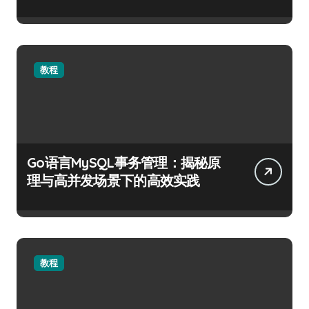
教程
Go语言MySQL事务管理：揭秘原
理与高并发场景下的高效实践
教程