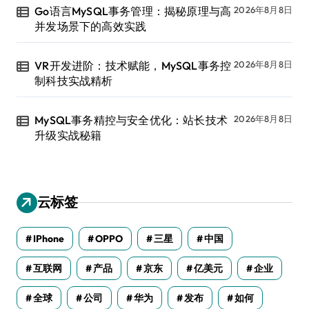
Go语言MySQL事务管理：揭秘原理与高
2026年8月8日
并发场景下的高效实践
VR开发进阶：技术赋能，MySQL事务控
2026年8月8日
制科技实战精析
MySQL事务精控与安全优化：站长技术
2026年8月8日
升级实战秘籍
云标签
IPhone
OPPO
三星
中国
互联网
产品
京东
亿美元
企业
全球
公司
华为
发布
如何