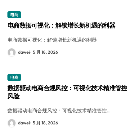
电商
电商数据可视化：解锁增长新机遇的利器
电商数据可视化：解锁增长新机遇的利器
dawei
5 月 18, 2026
电商
数据驱动电商合规风控：可视化技术精准管控
风险
数据驱动电商合规风控：可视化技术精准管控…
dawei
5 月 18, 2026