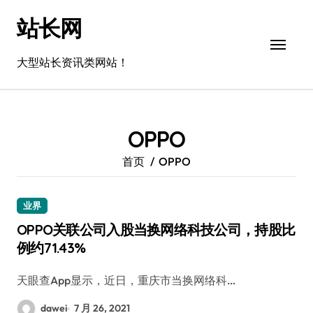
跳
站长网
转
到
内
大型站长资讯类网站！
容
OPPO
首页
OPPO
业界
OPPO关联公司入股当换网络科技公司，持股比
例约71.43%
天眼查App显示，近日，重庆市当换网络科…
dawei
7 月 26, 2021