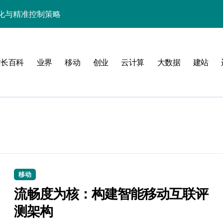
化与精准控制策略
与性能提升秘籍
统极致流畅体验
站长百科
业界
移动
创业
云计算
大数据
建站
评估与动态调控体系
技优化实战策略
用户体验革新
控的运营革新
智能云安全新防线
能控制新策略
移动
流畅度为核：构建智能移动互联评
升级全解析
测架构