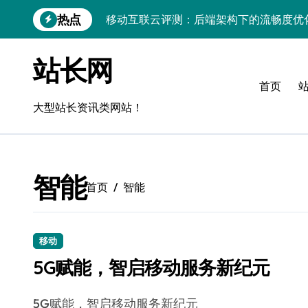
跳
热点
移动互联云评测：后端架构下的流畅度优
转
到
深度揭秘：移动端流畅度优化技术全攻略
内
站长网
容
移动互联新突破：精准控流策略，解锁系
首页
移动互联大数据驱动：网关层流畅度智能
大型站长资讯类网站！
移动互联应用视觉流畅度：技术解构与科
算法赋能评测：移动互联流畅智控双驱动
智能
科技赋能无障碍互联：流畅体验与精准操
首页
智能
移动互联实战评测：技术解码流畅体验+
技术赋能：移动设备流畅度深度优化与智
移动
5G赋能，智启移动服务新纪元
技术赋能移动互联：流畅体验与智能控制
5G赋能，智启移动服务新纪元