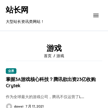
跳
站长网
转
到
内
大型站长资讯类网站！
容
游戏
首页
游戏
业界
掌握3A游戏核心科技？腾讯欲出资23亿收购
Crytek
作为全球最大的游戏公司，腾讯不仅运营了L…
dawei
7 月 17, 2021