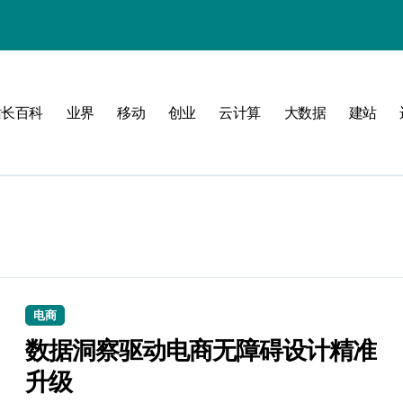
站长百科
业界
移动
创业
云计算
大数据
建站
南
新标准
建
制
测
电商
数据洞察驱动电商无障碍设计精准
升级