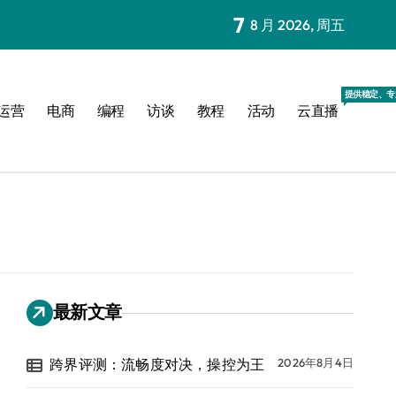
7
8 月 2026, 周五
提供稳定、专
运营
电商
编程
访谈
教程
活动
云直播
最新文章
跨界评测：流畅度对决，操控为王
2026年8月4日