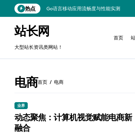
跳
热点
Go语言移动应用流畅度与性能实测
转
到
实时数据智能驱动无障碍设计精准优化
内
站长网
容
深度评测：交互优化赋能移动端流畅体验
首页
无障碍移动互联流畅度与精准控制优化指
大型站长资讯类网站！
移动互联产品流畅度深度评测：优化体验
移动互联流畅度评测：全链路控制架构构
电商
移动互联产品流畅度与精准控制优化实战
首页
电商
深度解析：Android流畅度优化与精准控
移动互联中计算机视觉流畅度与精准度评
业界
动态聚焦：计算机视觉赋能电商新
跨界评测：流畅度对决，操控为王
融合