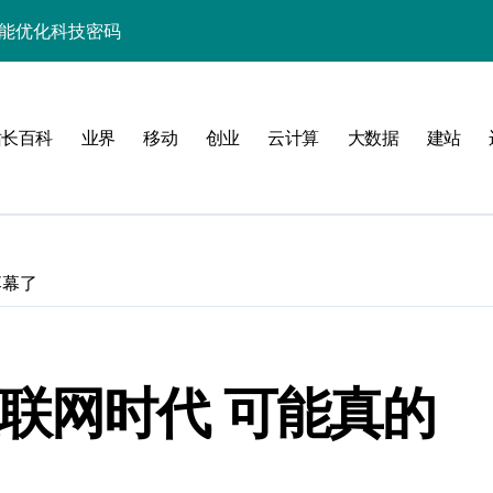
性能优化科技密码
并发场景下的高效实践
制科技实战精析
站长百科
业界
移动
创业
云计算
大数据
建站
升级实战秘籍
助你技术进阶跃迁
事务控制科技实战精析
落幕了
务器性能优化实战
合规控制实战策略
并发科技优化实战
联网时代 可能真的
事务控制实战