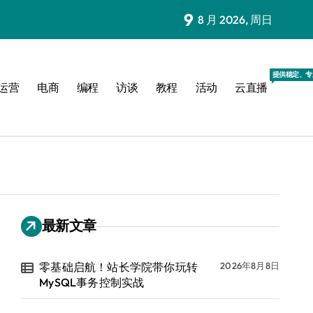
9
8 月 2026, 周日
提供稳定、专
运营
电商
编程
访谈
教程
活动
云直播
最新文章
零基础启航！站长学院带你玩转
2026年8月8日
MySQL事务控制实战