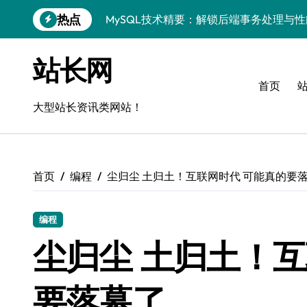
跳
热点
MySQL技术精要：解锁后端事务处理与
转
到
Go语言MySQL事务管理：揭秘原理与高
内
站长网
容
VR开发进阶：技术赋能，MySQL事务控
首页
MySQL事务精控与安全优化：站长技术
大型站长资讯类网站！
解锁MySQL事务控制黑科技，站长学院
蓝队视角：VR数据管理进阶——MySQL
首页
编程
尘归尘 土归土！互联网时代 可能真的要
MySQL事务控制深度剖析：科技赋能服
技术赋能风控：站长必知的MySQL事务
编程
Go语言技术揭秘：MySQL事务控制与高
尘归尘 土归土！互
零基础启航！站长学院带你玩转MySQL
要落幕了