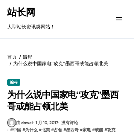
跳
站长网
转
到
内
大型站长资讯类网站！
容
首页
编程
为什么说中国家电“攻克”墨西哥或能占领北美
编程
为什么说中国家电“攻克”墨西
哥或能占领北美
由 dawei
1 月 10, 2017
没有评论
#
中国
#
为什么
#
北美
#
占领
#
墨西哥
#
家电
#
或能
#
攻克