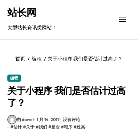
跳
站长网
转
到
内
大型站长资讯类网站！
容
首页
编程
关于小程序 我们是否估计过高了？
编程
关于小程序 我们是否估计过高
了？
由 dawei
1 月 14, 2017
没有评论
#
估计
#
关于
#
我们
#
是否
#
程序
#
过高