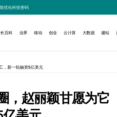
性能优化科技密码
并发场景下的高效实践
制科技实战精析
站长百科
业界
移动
创业
云计算
大数据
建站
升级实战秘籍
助你技术进阶跃迁
事务控制科技实战精析
工，新一轮融资5亿美元
务器性能优化实战
合规控制实战策略
并发科技优化实战
圈，赵丽颖甘愿为它
事务控制实战
5亿美元