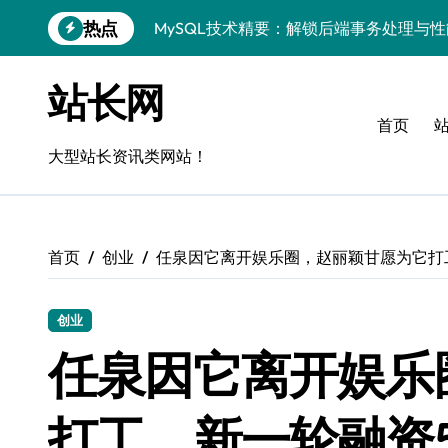
跳
热点
MySQL技术精要：解锁后端事务处理与
转
到
Go语言MySQL事务管理：揭秘原理与高
内
站长网
容
VR开发进阶：技术赋能，MySQL事务控
首页
MySQL事务精控与安全优化：站长技术
大型站长资讯类网站！
解锁MySQL事务控制黑科技，站长学院
蓝队视角：VR数据管理进阶——MySQL
首页
创业
任泉因它离开娱乐圈，赵丽颖甘愿为它打
MySQL事务控制深度剖析：科技赋能服
技术赋能风控：站长必知的MySQL事务
创业
Go语言技术揭秘：MySQL事务控制与高
任泉因它离开娱乐
零基础启航！站长学院带你玩转MySQL
打工，新一轮融资