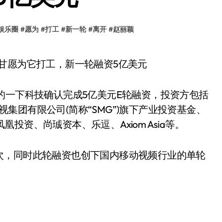
娱乐圈
#
愿为
#
打工
#
新一轮
#
离开
#
赵丽颖
的一下科技确认完成5亿美元E轮融资，投资方包括
集团有限公司(简称“SMG”)旗下产业投资基金、
投资、尚珹资本、乐逗、Axiom Asia等。
次，同时此轮融资也创下国内移动视频行业的单轮