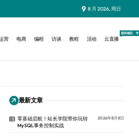
9
8 月 2026, 周日
提供稳定、专
运营
电商
编程
访谈
教程
活动
云直播
最新文章
零基础启航！站长学院带你玩转
2026年8月8日
MySQL事务控制实战