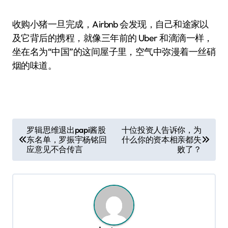
收购小猪一旦完成，Airbnb 会发现，自己和途家以
及它背后的携程，就像三年前的 Uber 和滴滴一样，
坐在名为“中国”的这间屋子里，空气中弥漫着一丝硝
烟的味道。
文
罗辑思维退出papi酱股
十位投资人告诉你，为
东名单，罗振宇杨铭回
什么你的资本相亲都失
章
应意见不合传言
败了？
导
航