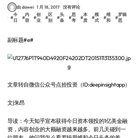
由 dawei
1 月 18, 2017
没有评论
今
内
创
区
头
思
本
模
维
罗辑
#
#
#
#
#
#
#
#
#
#
日
容
业
别
条
考
质
式
和
思
副标题#e#
文章转自微信公众号点拾投资（ID:deepinsightapp）
文|朱昂
导读：今天知乎宣布获得今日资本领投的1亿美金融
资，内容创业的大额融资越来越多。前几天碰到一
位朋友，他问我怎么看罗辑思维和今日头条的差