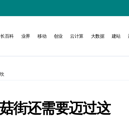
站长百科
业界
移动
创业
云计算
大数据
建站
南
新标准
建
坎
制
测
蘑菇街还需要迈过这