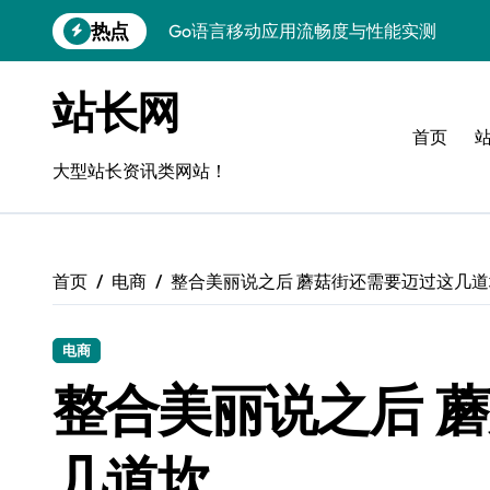
跳
热点
Go语言移动应用流畅度与性能实测
转
到
实时数据智能驱动无障碍设计精准优化
内
站长网
容
深度评测：交互优化赋能移动端流畅体验
首页
无障碍移动互联流畅度与精准控制优化指
大型站长资讯类网站！
移动互联产品流畅度深度评测：优化体验
移动互联流畅度评测：全链路控制架构构
首页
电商
整合美丽说之后 蘑菇街还需要迈过这几道
移动互联产品流畅度与精准控制优化实战
深度解析：Android流畅度优化与精准控
电商
移动互联中计算机视觉流畅度与精准度评
整合美丽说之后 
跨界评测：流畅度对决，操控为王
几道坎