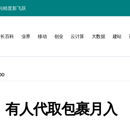
与精度新飞跃
性能精准调控指南
技赋能系统流畅跃升
站长百科
业界
移动
创业
云计算
大数据
建站
00
南
新标准
棚：有人代取包裹月入
用的流畅交互革新