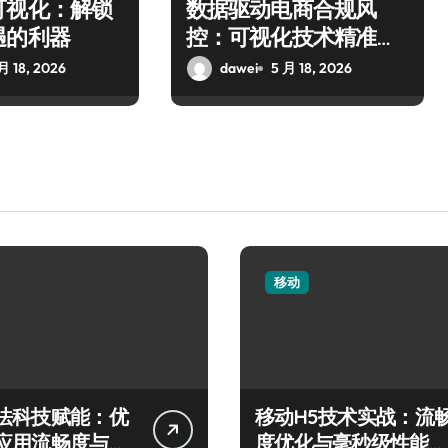
可视化：解锁
数据驱动电商合规风
遇的利器
控：可视化技术精准管
控风险
月 18, 2026
dawei
5 月 18, 2026
移动
法科技赋能：优
移动H5技术实战：流
应用流畅度与精
度优化与毫秒级性能精