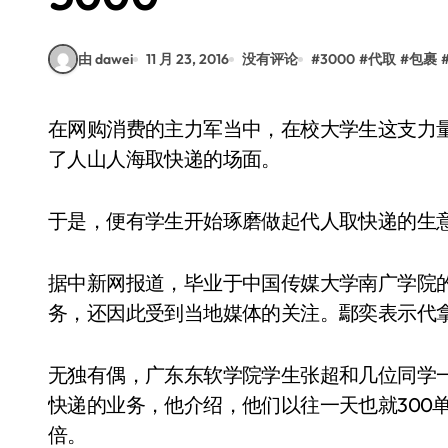
由 dawei
11 月 23, 2016
没有评论
#
3000
#
代取
#
包裹
在网购消费的主力军当中，在校大学生这支力量不容忽视。尤其在双11结束后，很多高校都出现
了人山人海取快递的场面。
于是，便有学生开始琢磨做起代人取快递的生
据中新网报道，毕业于中国传媒大学南广学院的
务，还因此受到当地媒体的关注。鄢奕表示代拿快
无独有偶，广东东软学院学生张超和几位同学
快递的业务，他介绍，他们以往一天也就300
倍。