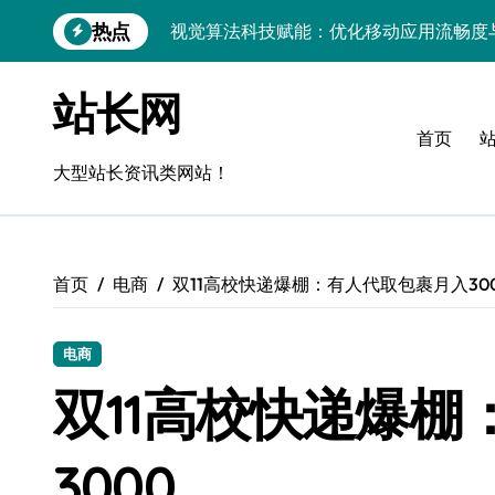
跳
热点
视觉算法科技赋能：优化移动应用流畅度
转
到
移动H5技术实战：流畅度优化与毫秒级
内
站长网
容
移动互联新架构：技术驱动精准控流，科
首页
跨界评测：流畅度对决，操控为王
大型站长资讯类网站！
Go语言移动应用流畅度与性能实测
实时数据智能驱动无障碍设计精准优化
首页
电商
双11高校快递爆棚：有人代取包裹月入30
深度评测：交互优化赋能移动端流畅体验
无障碍移动互联流畅度与精准控制优化指
电商
移动互联产品流畅度深度评测：优化体验
双11高校快递爆
API视角：视觉优化技术赋能移动互联应
3000