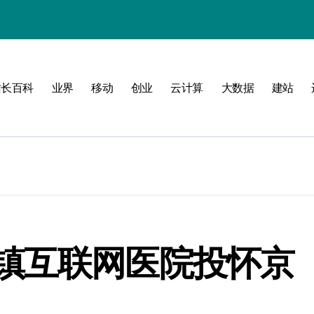
站长百科
业界
移动
创业
云计算
大数据
建站
南
新标准
建
制
测
镇互联网医院投怀京