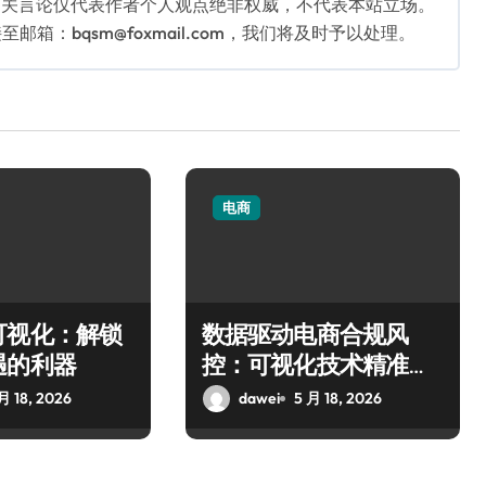
相关言论仅代表作者个人观点绝非权威，不代表本站立场。
：bqsm@foxmail.com，我们将及时予以处理。
电商
可视化：解锁
数据驱动电商合规风
遇的利器
控：可视化技术精准管
控风险
月 18, 2026
dawei
5 月 18, 2026