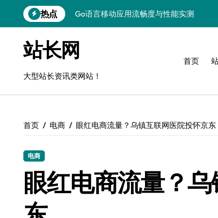
跳
热点
Go语言移动应用流畅度与性能实测
转
到
实时数据智能驱动无障碍设计精准优化
内
站长网
容
深度评测：交互优化赋能移动端流畅体验
首页
无障碍移动互联流畅度与精准控制优化指
大型站长资讯类网站！
移动互联产品流畅度深度评测：优化体验
移动互联流畅度评测：全链路控制架构构
首页
电商
眼红电商流量？乌镇互联网医院投怀京东
移动互联产品流畅度与精准控制优化实战
深度解析：Android流畅度优化与精准控
电商
移动互联中计算机视觉流畅度与精准度评
眼红电商流量？乌
跨界评测：流畅度对决，操控为王
东