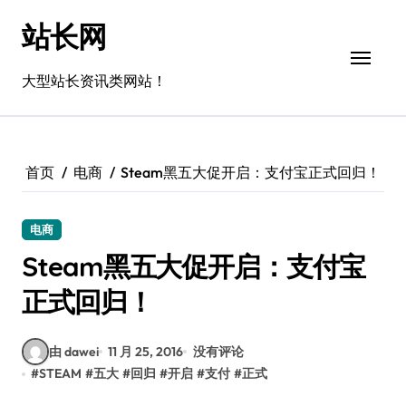
跳
站长网
转
到
内
大型站长资讯类网站！
容
首页
电商
Steam黑五大促开启：支付宝正式回归！
电商
Steam黑五大促开启：支付宝
正式回归！
由 dawei
11 月 25, 2016
没有评论
#
STEAM
#
五大
#
回归
#
开启
#
支付
#
正式