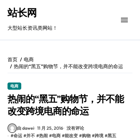
跳
站长网
转
到
内
大型站长资讯类网站！
容
首页
电商
热闹的“黑五”购物节，并不能改变跨境电商的命运
电商
热闹的“黑五”购物节，并不能
改变跨境电商的命运
由 dawei
11 月 25, 2016
没有评论
#
命运
#
并不
#
热闹
#
电商
#
能改变
#
购物
#
跨境
#
黑五