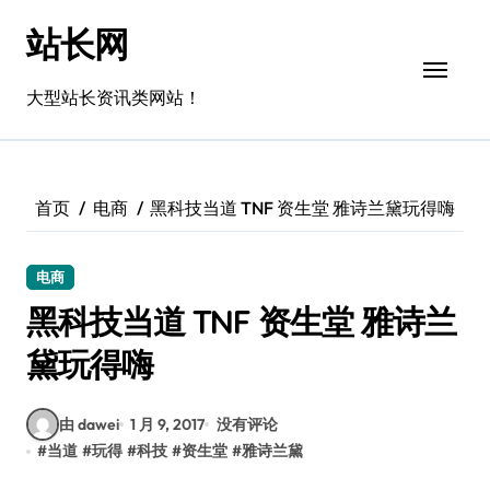
跳
站长网
转
到
内
大型站长资讯类网站！
容
首页
电商
黑科技当道 TNF 资生堂 雅诗兰黛玩得嗨
电商
黑科技当道 TNF 资生堂 雅诗兰
黛玩得嗨
由 dawei
1 月 9, 2017
没有评论
#
当道
#
玩得
#
科技
#
资生堂
#
雅诗兰黛