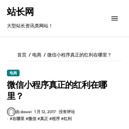
跳
站长网
转
到
内
大型站长资讯类网站！
容
首页
电商
微信小程序真正的红利在哪里？
电商
微信小程序真正的红利在哪
里？
由 dawei
1 月 12, 2017
没有评论
#
在哪里
#
微信
#
真正
#
程序
#
红利