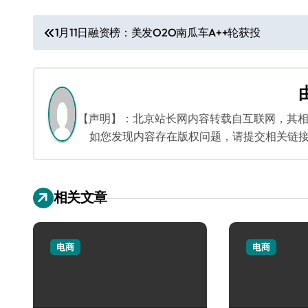
文
1月11日融资榜：美发O2O南瓜车A++轮获投
章
导
航
【声明】：北京站长网内容转载自互联网，其
如您发现内容存在版权问题，请提交相关链接至邮箱
相关文章
电商
电商