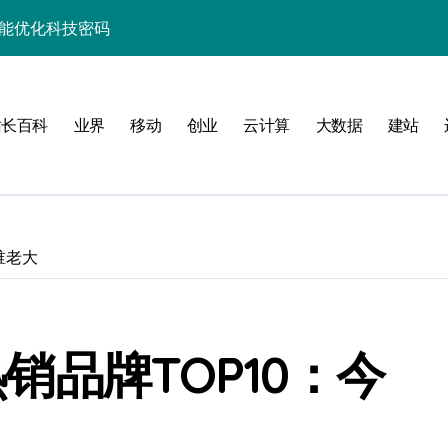
性能优化科技密码
并发场景下的高效实践
制科技实战精析
站长百科
业界
移动
创业
云计算
大数据
建站
升级实战秘籍
助你技术进阶跃迁
事务控制科技实战精析
谁老大
务器性能优化实战
合规控制实战策略
并发科技优化实战
热销品牌TOP10：今
事务控制实战