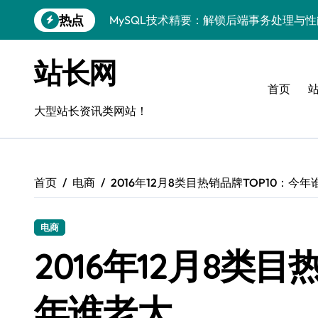
跳
热点
MySQL技术精要：解锁后端事务处理与
转
到
Go语言MySQL事务管理：揭秘原理与高
内
站长网
容
VR开发进阶：技术赋能，MySQL事务控
首页
MySQL事务精控与安全优化：站长技术
大型站长资讯类网站！
解锁MySQL事务控制黑科技，站长学院
蓝队视角：VR数据管理进阶——MySQL
首页
电商
2016年12月8类目热销品牌TOP10：今年
MySQL事务控制深度剖析：科技赋能服
技术赋能风控：站长必知的MySQL事务
电商
Go语言技术揭秘：MySQL事务控制与高
2016年12月8类目
零基础启航！站长学院带你玩转MySQL
年谁老大