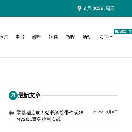
9
8 月 2026, 周日
提供稳定、专
运营
电商
编程
访谈
教程
活动
云直播
最新文章
零基础启航！站长学院带你玩转
2026年8月8日
MySQL事务控制实战