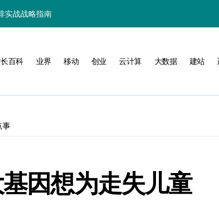
排实战战略指南
能管理新飞跃
能跃升新境界
站长百科
业界
移动
创业
云计算
大数据
建站
服务器性能新高度
畅操控新解
移动互联新标杆
点事
应用极致流畅体验
景流畅革命
调控优化体验新高度
大基因想为走失儿童
境高效编排