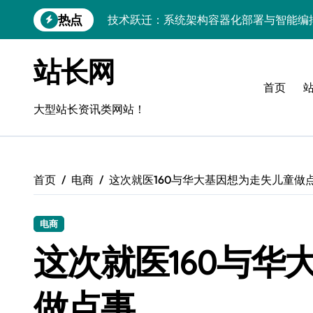
跳
热点
技术跃迁：系统架构容器化部署与智能编
转
到
科技赋能：容器部署与编排引领服务器性
内
站长网
容
容器部署+智能编排：科技赋能服务器效
首页
容器部署与编排策略：解锁科技赋能下的
大型站长资讯类网站！
科技赋能无障碍：CSS视效下移动互联流
技术赋能流畅体验，科技驱动精准操控：
首页
电商
这次就医160与华大基因想为走失儿童做
技术赋能：重构后端架构，铸就移动互联
移动互联新纪元：智能控速技术引爆全场
电商
移动互联应用评测：以流畅度为基，科技
这次就医160与华
智驭容器：系统级协同管理赋能服务器环
做点事