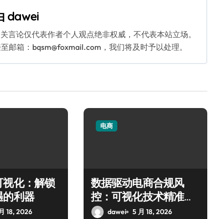
由
dawei
相关言论仅代表作者个人观点绝非权威，不代表本站立场。
：bqsm@foxmail.com，我们将及时予以处理。
电商
可视化：解锁
数据驱动电商合规风
遇的利器
控：可视化技术精准管
控风险
月 18, 2026
dawei
5 月 18, 2026