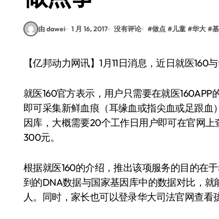
由 dawei
1 月 16, 2017
没有评论
#
做点
#
儿童
#
华大
#
基
【亿邦动力网讯】1月11日消息，近日就医1
就医160官方表示，用户只需要在就医160AP
即可采集新鲜血痕（耳缘血或指尖血或足跟血
因库，大概需要20个工作日用户即可在官网上
300元。
根据就医160的介绍，推出该项服务的目的在
到的DNA数据与国家基因库中的数据对比，就
人。同时，家长也可以登录华大司法官网查看孩