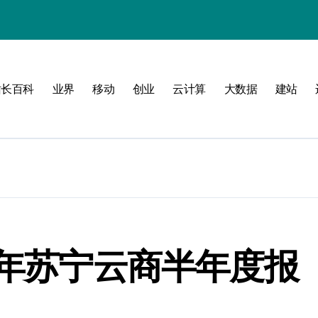
南
新标准
站长百科
业界
移动
创业
云计算
大数据
建站
建
制
测
6年苏宁云商半年度报