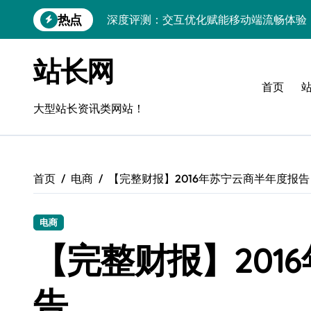
跳
深度评测：交互优化赋能移动端流畅体验
热点
转
到
无障碍移动互联流畅度与精准控制优化指
内
站长网
容
移动互联产品流畅度深度评测：优化体验
首页
移动互联流畅度评测：全链路控制架构构
大型站长资讯类网站！
移动互联产品流畅度与精准控制优化实战
深度解析：Android流畅度优化与精准控
首页
电商
【完整财报】2016年苏宁云商半年度报告
移动互联中计算机视觉流畅度与精准度评
跨界评测：流畅度对决，操控为王
电商
【完整财报】201
告