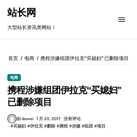
跳
站长网
转
到
内
大型站长资讯类网站！
容
首页
电商
携程涉嫌组团伊拉克“买媳妇” 已删除项目
电商
携程涉嫌组团伊拉克“买媳妇”
已删除项目
由 dawei
1 月 20, 2017
没有评论
#
买媳妇
#
伊拉克
#
删除
#
携程
#
涉嫌
#
组团
#
项目