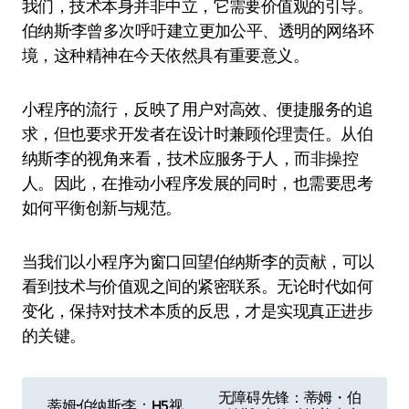
我们，技术本身并非中立，它需要价值观的引导。
伯纳斯·李曾多次呼吁建立更加公平、透明的网络环
境，这种精神在今天依然具有重要意义。
小程序的流行，反映了用户对高效、便捷服务的追
求，但也要求开发者在设计时兼顾伦理责任。从伯
纳斯·李的视角来看，技术应服务于人，而非操控
人。因此，在推动小程序发展的同时，也需要思考
如何平衡创新与规范。
当我们以小程序为窗口回望伯纳斯·李的贡献，可以
看到技术与价值观之间的紧密联系。无论时代如何
变化，保持对技术本质的反思，才是实现真正进步
的关键。
文
无障碍先锋：蒂姆・伯
蒂姆·伯纳斯·李：H5视