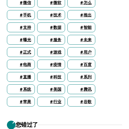
微信
微软
怎么
手机
技术
推出
支持
数据
智能
曝光
服务
未来
正式
游戏
用户
电商
疫情
百度
直播
科技
系列
系统
美国
腾讯
苹果
行业
谷歌
您错过了