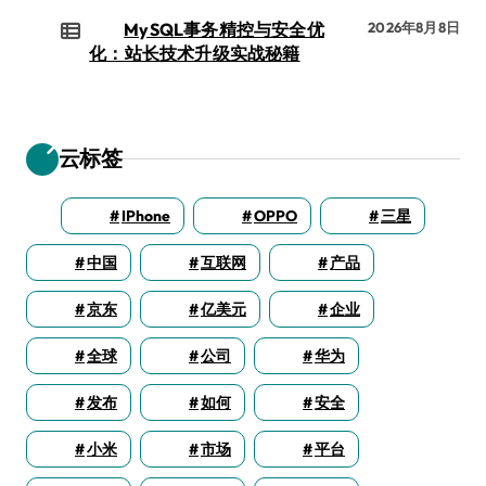
MySQL事务精控与安全优
2026年8月8日
化：站长技术升级实战秘籍
云标签
IPhone
OPPO
三星
中国
互联网
产品
京东
亿美元
企业
全球
公司
华为
发布
如何
安全
小米
市场
平台