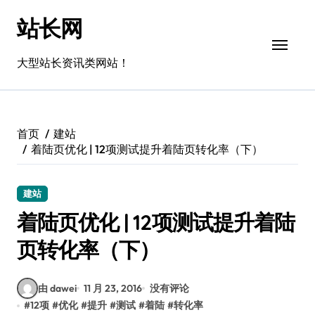
跳
站长网
转
到
内
大型站长资讯类网站！
容
首页
建站
着陆页优化 | 12项测试提升着陆页转化率（下）
建站
着陆页优化 | 12项测试提升着陆
页转化率（下）
由 dawei
11 月 23, 2016
没有评论
#
12项
#
优化
#
提升
#
测试
#
着陆
#
转化率