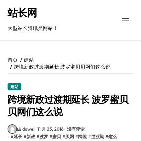
跳
站长网
转
到
内
大型站长资讯类网站！
容
首页
建站
跨境新政过渡期延长 波罗蜜贝贝网们这么说
建站
跨境新政过渡期延长 波罗蜜贝
贝网们这么说
由 dawei
11 月 23, 2016
没有评论
#
延长
#
新政
#
波罗
#
蜜贝
#
贝网
#
跨境
#
过渡期
#
这么