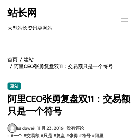
跳
站长网
转
到
内
大型站长资讯类网站！
容
首页
建站
阿里CEO张勇复盘双11：交易额只是一个符号
建站
阿里CEO张勇复盘双11：交易额
只是一个符号
由 dawei
11 月 23, 2016
没有评论
#
一个
#
交易额
#
只是
#
复盘
#
张勇
#
符号
#
阿里