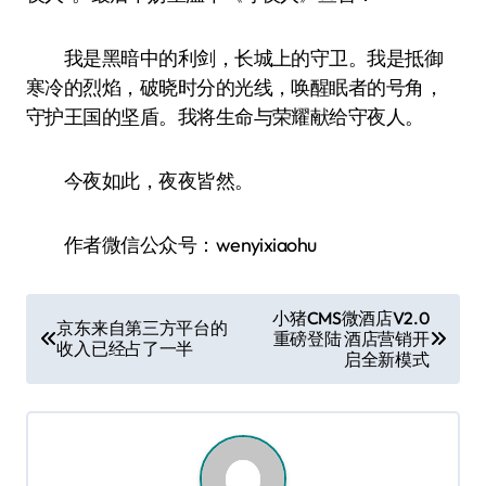
我是黑暗中的利剑，长城上的守卫。我是抵御
寒冷的烈焰，破晓时分的光线，唤醒眠者的号角，
守护王国的坚盾。我将生命与荣耀献给守夜人。
今夜如此，夜夜皆然。
作者微信公众号：wenyixiaohu
文
小猪CMS微酒店V2.0
京东来自第三方平台的
重磅登陆 酒店营销开
章
收入已经占了一半
启全新模式
导
航