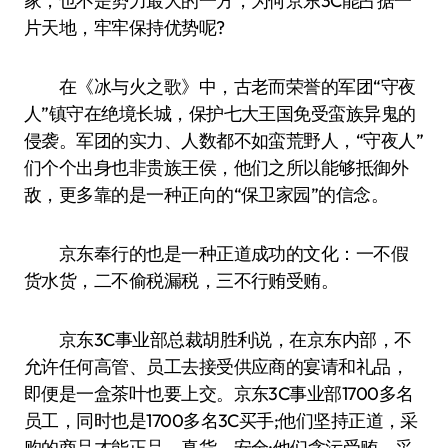
家，也不是势力最大的一方，为何京东3C能占据一
片天地，牢牢保持优势呢?
在《冰与火之歌》中，古老而荣誉的军团“守夜
人”镇守在绝境长城，保护七大王国免受蛮族异鬼的
侵袭。军团的实力、人数都不如蛮荒野人，“守夜人”
们个个出身也非贵族王侯，他们之所以能够抵御外
敌，更多靠的是一种正向的“保卫家园”的信念。
京东奉行的也是一种正道成功的文化：一不假
货水货，二不偷税漏税，三不行贿受贿。
京东3C事业部总裁胡胜利说，在京东内部，不
允许任何高管、员工去接受供应商的宴请和礼品，
即便是一盒茶叶也要上交。京东3C事业部1700多名
员工，同时也是1700多名3C买手;他们坚持正道，采
购的商品才能正品、真货、安全;他们贪污受贿，采