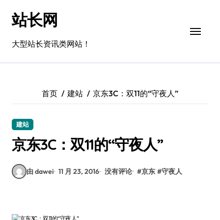
跳
站长网
转
到
内
大型站长资讯类网站！
容
首页
建站
京东3C：双11的“守夜人”
建站
京东3C：双11的“守夜人”
由 dawei
11 月 23, 2016
没有评论
#
京东
#
守夜人