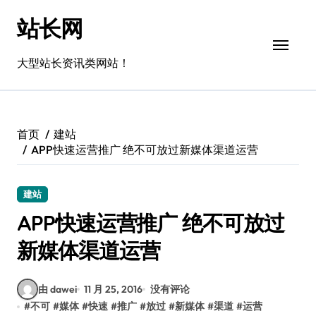
跳
站长网
转
到
内
大型站长资讯类网站！
容
首页
建站
APP快速运营推广 绝不可放过新媒体渠道运营
建站
APP快速运营推广 绝不可放过
新媒体渠道运营
由 dawei
11 月 25, 2016
没有评论
#
不可
#
媒体
#
快速
#
推广
#
放过
#
新媒体
#
渠道
#
运营