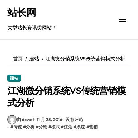
跳
站长网
转
到
内
大型站长资讯类网站！
容
首页
建站
江湖微分销系统VS传统营销模式分析
建站
江湖微分销系统VS传统营销模
式分析
由 dawei
11 月 25, 2016
没有评论
#
传统
#
分析
#
分销
#
模式
#
江湖
#
系统
#
营销