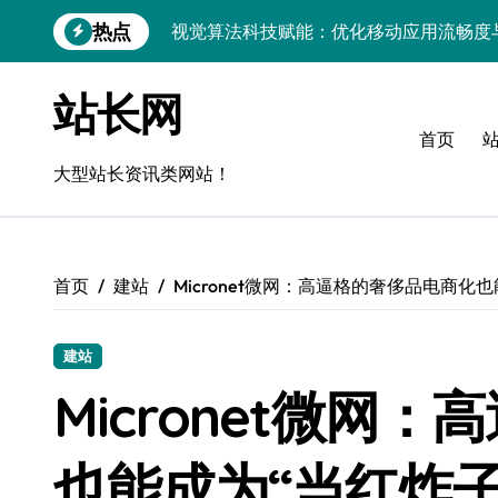
跳
热点
视觉算法科技赋能：优化移动应用流畅度
转
到
移动H5技术实战：流畅度优化与毫秒级
内
站长网
容
移动互联新架构：技术驱动精准控流，科
首页
跨界评测：流畅度对决，操控为王
大型站长资讯类网站！
Go语言移动应用流畅度与性能实测
实时数据智能驱动无障碍设计精准优化
首页
建站
Micronet微网：高逼格的奢侈品电商化
深度评测：交互优化赋能移动端流畅体验
无障碍移动互联流畅度与精准控制优化指
建站
移动互联产品流畅度深度评测：优化体验
Micronet微网
API视角：视觉优化技术赋能移动互联应
也能成为“当红炸子