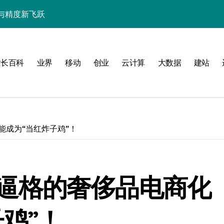
与精度新飞跃
性能精准调控指南
技赋能系统流畅跃升
站长百科
业界
移动
创业
云计算
大数据
建站
也能成为“当红炸子鸡”！
南
新标准
：高逼格的奢侈品电商化
用的流畅交互革新
鸡”！