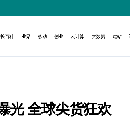
站长百科
业界
移动
创业
云计算
大数据
建站
南
新标准
建
制
测
曝光 全球尖货狂欢