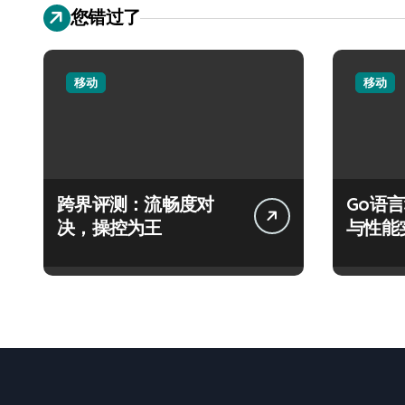
您错过了
移动
移动
跨界评测：流畅度对
Go语
决，操控为王
与性能