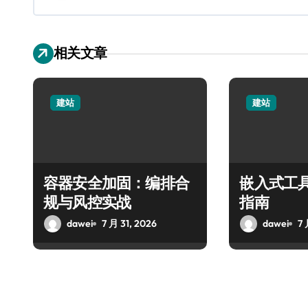
相关文章
建站
建站
容器安全加固：编排合
嵌入式工
规与风控实战
指南
dawei
7 月 31, 2026
dawei
7 