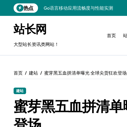
跳
热点
Go语言移动应用流畅度与性能实测
转
到
实时数据智能驱动无障碍设计精准优化
内
站长网
容
深度评测：交互优化赋能移动端流畅体验
首页
无障碍移动互联流畅度与精准控制优化指
大型站长资讯类网站！
移动互联产品流畅度深度评测：优化体验
移动互联流畅度评测：全链路控制架构构
首页
建站
蜜芽黑五血拼清单曝光 全球尖货狂欢登场
移动互联产品流畅度与精准控制优化实战
深度解析：Android流畅度优化与精准控
建站
移动互联中计算机视觉流畅度与精准度评
蜜芽黑五血拼清单
跨界评测：流畅度对决，操控为王
登场