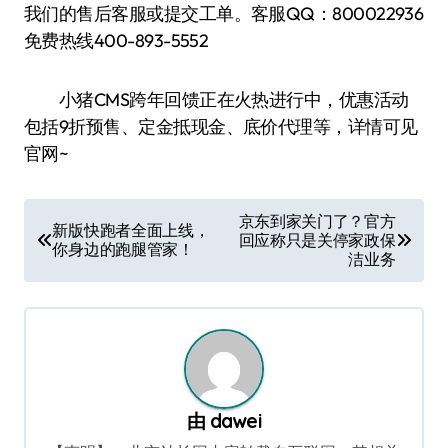
我们的售后客服或提交工单。客服QQ：800022936
免费热线400-893-5552
小猪CMS跨年回馈正在火热进行中，优惠活动
包括9折预售、定金抵现金、底价代理等，详情可见
官网~
文
京东到家关门了？官方
新版快跑者全面上线，
回应称只是关停家政保
章
你身边的跑腿管家！
洁业务
导
航
由
dawei