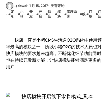
由 dawei
1 月 15, 2017
没有评论
定
小
开
开
快
模
管理系
订
门
#
#
#
#
#
#
#
#
线
#
#
制
猪
发
启
店
块
统
餐
店
快店一直是小猪CMS生活通O2O系统中使用频
率最高的模块之一，所以小猪O2O的技术人员也对
快店模块的要求越来越高，不断优化细节功能同时
也在持续开发新功能，让快店模块能够满足更多的
用户。