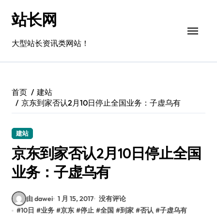
跳
站长网
转
到
内
大型站长资讯类网站！
容
首页
建站
京东到家否认2月10日停止全国业务：子虚乌有
建站
京东到家否认2月10日停止全国
业务：子虚乌有
由 dawei
1 月 15, 2017
没有评论
#
10日
#
业务
#
京东
#
停止
#
全国
#
到家
#
否认
#
子虚乌有