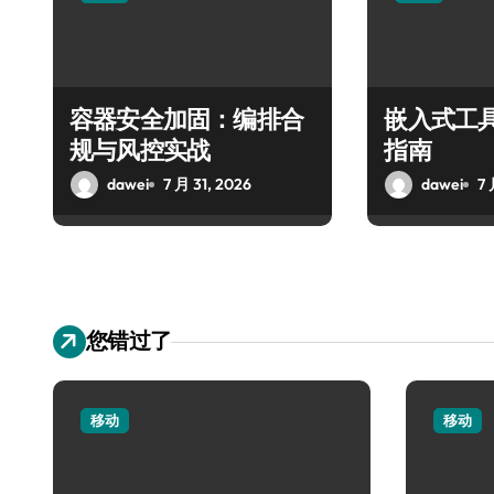
容器安全加固：编排合
嵌入式工
规与风控实战
指南
dawei
7 月 31, 2026
dawei
7 
您错过了
移动
移动