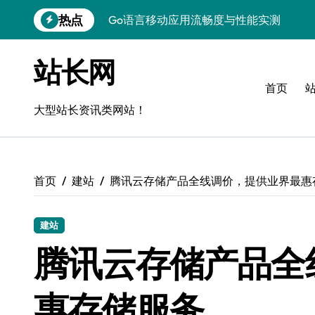
跳
热点
Go语言移动应用流畅度与性能实测
转
到
实时数据智能驱动无障碍设计精准优化
内
站长网
容
深度评测：交互优化赋能移动端流畅体验
首页
无障碍移动互联流畅度与精准控制优化指
大型站长资讯类网站！
移动互联产品流畅度深度评测：优化体验
移动互联流畅度评测：全链路控制架构构
首页
建站
腾讯云存储产品全线调价，提供业界最惠
移动互联产品流畅度与精准控制优化实战
深度解析：Android流畅度优化与精准控
建站
移动互联中计算机视觉流畅度与精准度评
腾讯云存储产品全
跨界评测：流畅度对决，操控为王
惠存储服务