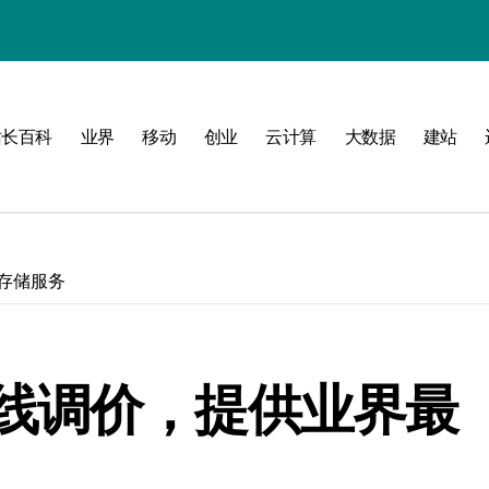
站长百科
业界
移动
创业
云计算
大数据
建站
南
新标准
建
存储服务
制
测
线调价，提供业界最