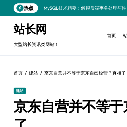
跳
热点
MySQL技术精要：解锁后端事务处理与
转
到
Go语言MySQL事务管理：揭秘原理与高
内
站长网
容
VR开发进阶：技术赋能，MySQL事务控
首页
MySQL事务精控与安全优化：站长技术
大型站长资讯类网站！
解锁MySQL事务控制黑科技，站长学院
蓝队视角：VR数据管理进阶——MySQL
首页
建站
京东自营并不等于京东自己经营？真相了
MySQL事务控制深度剖析：科技赋能服
技术赋能风控：站长必知的MySQL事务
建站
Go语言技术揭秘：MySQL事务控制与高
京东自营并不等于
零基础启航！站长学院带你玩转MySQL
了