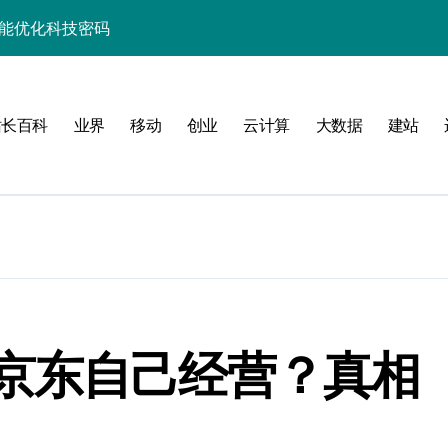
性能优化科技密码
并发场景下的高效实践
制科技实战精析
站长百科
业界
移动
创业
云计算
大数据
建站
升级实战秘籍
助你技术进阶跃迁
事务控制科技实战精析
务器性能优化实战
合规控制实战策略
并发科技优化实战
京东自己经营？真相
事务控制实战