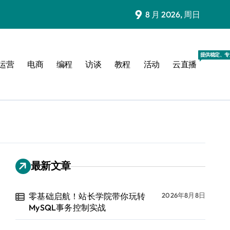
9
8 月 2026, 周日
提供稳定、专
运营
电商
编程
访谈
教程
活动
云直播
最新文章
零基础启航！站长学院带你玩转
2026年8月8日
MySQL事务控制实战