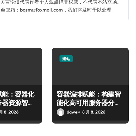
相关言论仅代表作者个人观点绝非权威，不代表本站立场。
：bqsm@foxmail.com，我们将及时予以处理。
建站
赋能：容器化
容器编排赋能：构建智
务器资源智优
能化高可用服务器分类
技术系统
月 8, 2026
dawei
8 月 8, 2026