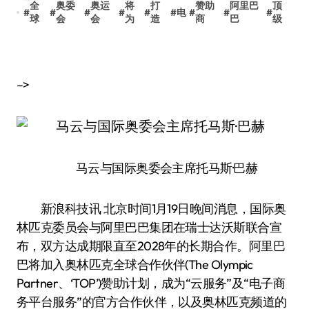
全
奥委
奥运
将
打
赞助
阿里巴
顶
#
#
#
#
#
#
电
#
#
#
球
会
会
为
造
商
巴
级
–>
马云与国际奥委会主席托马斯·巴赫
新浪科技讯 北京时间1月19日晚间消息，国际奥
林匹克委员会与阿里巴巴集团在瑞士达沃斯联合宣
布，双方达成期限直至2028年的长期合作。阿里巴
巴将加入奥林匹克全球合作伙伴(The Olympic
Partner、‘TOP’)赞助计划，成为“云服务”及“电子商
务平台服务”的官方合作伙伴，以及奥林匹克频道的