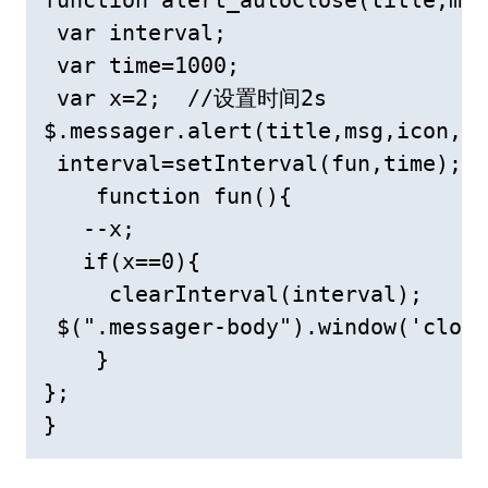
function alert_autoClose(title,msg
 var interval; 

 var time=1000; 

 var x=2;  //设置时间2s

$.messager.alert(title,msg,icon,fu
 interval=setInterval(fun,time); 

    function fun(){ 

   --x; 

   if(x==0){ 

     clearInterval(interval); 

 $(".messager-body").window('close
    } 

}; 

}