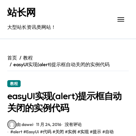
跳
站长网
转
到
内
大型站长资讯类网站！
容
首页
教程
easyUI实现(alert)提示框自动关闭的实例代码
教程
easyUI实现(alert)提示框自动
关闭的实例代码
由 dawei
11 月 24, 2016
没有评论
#
alert
#
EasyUi
#
代码
#
关闭
#
实例
#
实现
#
提示
#
自动