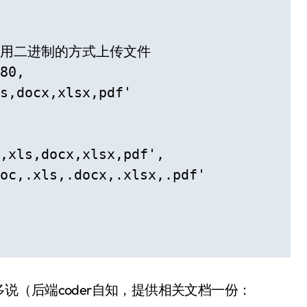
/指明使用二进制的方式上传文件

80,

s,docx,xlsx,pdf'

,xls,docx,xlsx,pdf',

oc,.xls,.docx,.xlsx,.pdf'

收，不多说（后端coder自知，提供相关文档一份：