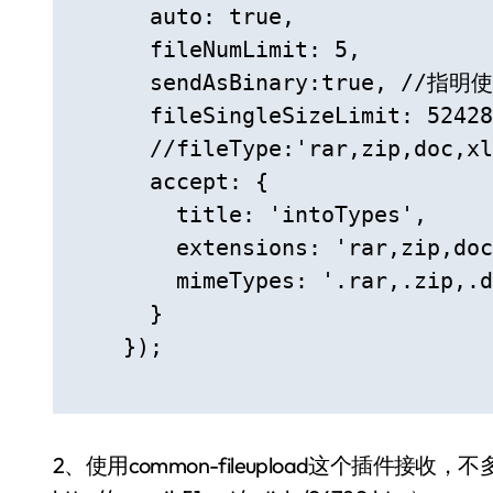
      auto: true,

      fileNumLimit: 5,

      sendAsBinary:true, /
      fileSingleSizeLimit: 52428
      //fileType:'rar,zip,doc,xl
      accept: {

        title: 'intoTypes',

        extensions: 'rar,zip,doc
        mimeTypes: '.rar,.zip,.d
      }

    }); 

2、使用common-fileupload这个插件接