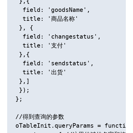
  },{

   field: 'goodsName',

   title: '商品名称'

  }, {

   field: 'changestatus',

   title: '支付'

  },{

   field: 'sendstatus',

   title: '出货'

  },]

  });

 };

 //得到查询的参数

 oTableInit.queryParams = function