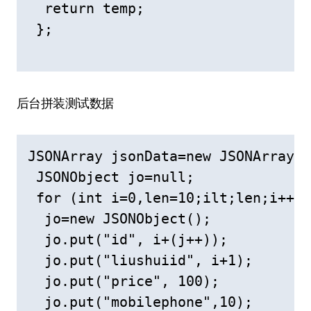
  return temp;

 };

后台拼装测试数据
JSONArray jsonData=new JSONArray()
 JSONObject jo=null;

 for (int i=0,len=10;ilt;len;i++){

  jo=new JSONObject();

  jo.put("id", i+(j++));

  jo.put("liushuiid", i+1);

  jo.put("price", 100);

  jo.put("mobilephone",10);
