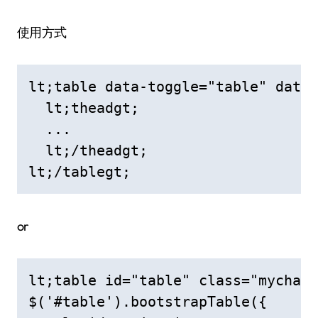
使用方式
lt;table data-toggle="table" data-
  lt;theadgt;

  ... 

  lt;/theadgt;

lt;/tablegt; 
or
lt;table id="table" class="mychar1
$('#table').bootstrapTable({
