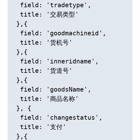
  field: 'tradetype',

  title: '交易类型'

 },{

  field: 'goodmachineid',

  title: '货机号'

 },{

  field: 'inneridname',

  title: '货道号'

 },{

  field: 'goodsName',

  title: '商品名称'

 }, {

  field: 'changestatus',

  title: '支付'

 },{
