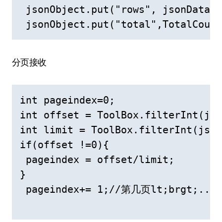
 jsonObject.put("rows", jsonData);
 jsonObject.put("total",TotalCo
分页接收
int pageindex=0;

int offset = ToolBox.filterInt(jso
int limit = ToolBox.filterInt(json
if(offset !=0){

 pageindex = offset/limit;

}

 pageindex+= 1;//第几页lt;brgt;...
