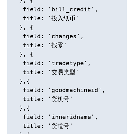
  }, {

   field: 'bill_credit',

   title: '投入纸币'

  }, {

   field: 'changes',

   title: '找零'

  }, {

   field: 'tradetype',

   title: '交易类型'

  },{

   field: 'goodmachineid',

   title: '货机号'

  },{

   field: 'inneridname',

   title: '货道号'
