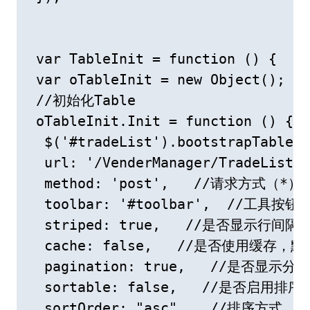
 var TableInit = function () {

 var oTableInit = new Object();

 //初始化Table

 oTableInit.Init = function () {

  $('#tradeList').bootstrapTable({

  url: '/VenderManager/TradeLis
  method: 'post',   //请求方式（*）

  toolbar: '#toolbar',  //工具按
  striped: true,   //是否显示行间隔色
  cache: false,   //是否使用缓
  pagination: true,   //是否显示分页
  sortable: false,   //是否启用排序

  sortOrder: "asc",   //排序方式
