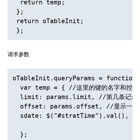
  return temp;

 };

 return oTableInit;

 };
请求参数
oTableInit.queryParams = function 
  var temp = { //这里的键的名
  limit: params.limit, //第几条记录

  offset: params.offset, //显示一
  sdate: $("#stratTime").val(),

  };
