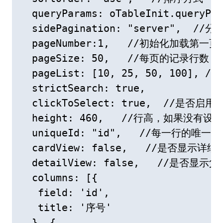
  queryParams: oTableInit.queryP
  sidePagination: "server", 
  pageNumber:1,   //初始化加载第一
  pageSize: 50,   //每页的记录行数（*
  pageList: [10, 25, 50, 100]
  strictSearch: true,

  clickToSelect: true,  //是否启
  height: 460,   //行高，如果没
  uniqueId: "id",   //每一行的唯
  cardView: false,   //是否显示详细
  detailView: false,   //是否显示父
  columns: [{

   field: 'id',

   title: '序号'

  }, {
