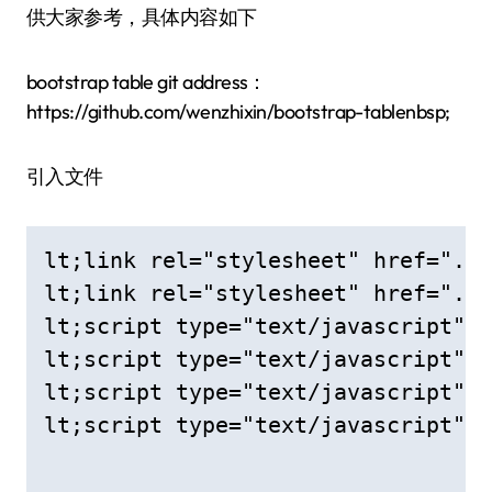
供大家参考，具体内容如下
bootstrap table git address：
https://github.com/wenzhixin/bootstrap-tablenbsp;
引入文件
lt;link rel="stylesheet" href="../
lt;link rel="stylesheet" href="../
lt;script type="text/javascript" s
lt;script type="text/javascript" s
lt;script type="text/javascript" s
lt;script type="text/javascript" s