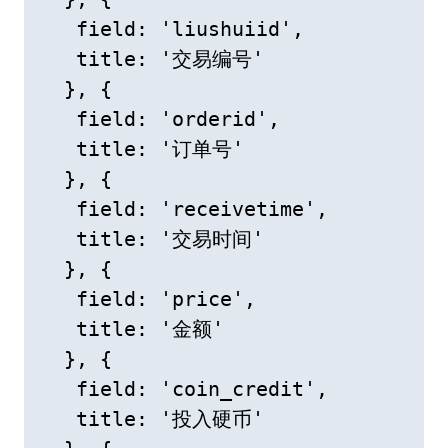
   field: 'liushuiid',

   title: '交易编号'

  }, {

   field: 'orderid',

   title: '订单号'

  }, {

   field: 'receivetime',

   title: '交易时间'

  }, {

   field: 'price',

   title: '金额'

  }, {

   field: 'coin_credit',

   title: '投入硬币'
