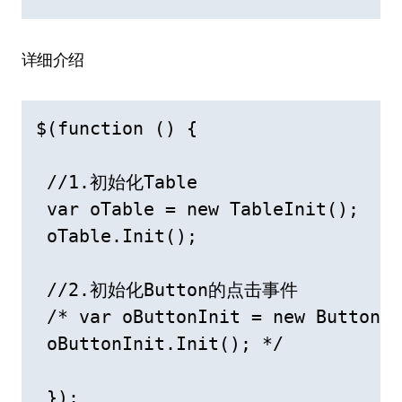
详细介绍
$(function () {

 //1.初始化Table

 var oTable = new TableInit();

 oTable.Init();

 //2.初始化Button的点击事件

 /* var oButtonInit = new ButtonIn
 oButtonInit.Init(); */

 });
