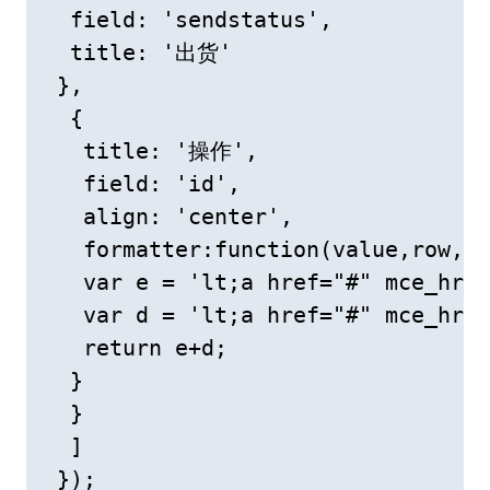
  field: 'sendstatus',

  title: '出货'

 },

  {

   title: '操作',

   field: 'id',

   align: 'center',

   formatter:function(value,row,in
   var e = 'lt;a href="#" mce_hre
   var d = 'lt;a href="#" mce_hre
   return e+d; 

  } 

  }

  ]

 }); 