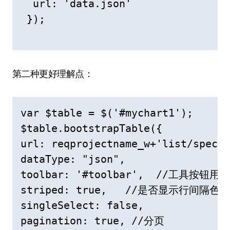
  url: 'data.json' 

 }); 

第二种更好理解点：
var $table = $('#mychart1');

$table.bootstrapTable({

url: reqprojectname_w+'list/spectr
dataType: "json",

toolbar: '#toolbar',  //工具按钮用
striped: true,   //是否显示行间隔色

singleSelect: false,

pagination: true, //分页
