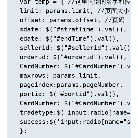
  var temp = { //这里的键的名
  limit: params.limit, //页面大小

  offset: params.offset, //页码

  sdate: $("#stratTime").val(),

  edate: $("#endTime").val(),

  sellerid: $("#sellerid").val(),

  orderid: $("#orderid").val(),

  CardNumber: $("#CardNumber").val
  maxrows: params.limit,

  pageindex:params.pageNumber,

  portid: $("#portid").val(),

  CardNumber: $("#CardNumber").val
  tradetype:$('input:radio[name="t
  success:$('input:radio[name="suc
  };
