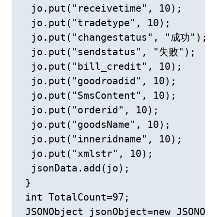
  jo.put("receivetime", 10);

  jo.put("tradetype", 10);

  jo.put("changestatus", "成功");

  jo.put("sendstatus", "失败");

  jo.put("bill_credit", 10);

  jo.put("goodroadid", 10);

  jo.put("SmsContent", 10);

  jo.put("orderid", 10);

  jo.put("goodsName", 10);

  jo.put("inneridname", 10);

  jo.put("xmlstr", 10);

  jsonData.add(jo);

 }

 int TotalCount=97;

 JSONObject jsonObject=new JSONObj