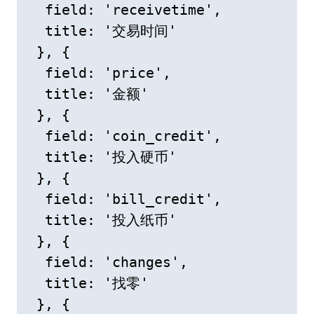
  field: 'receivetime',

  title: '交易时间'

 }, {

  field: 'price',

  title: '金额'

 }, {

  field: 'coin_credit',

  title: '投入硬币'

 }, {

  field: 'bill_credit',

  title: '投入纸币'

 }, {

  field: 'changes',

  title: '找零'

 }, {
