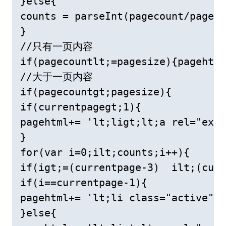
}else{

counts = parseInt(pagecount/pagesi
}

//只有一页内容

if(pagecountlt;=pagesize){pagehtml
//大于一页内容

if(pagecountgt;pagesize){

if(currentpagegt;1){

pagehtml+= 'lt;ligt;lt;a rel="ext
}

for(var i=0;ilt;counts;i++){

if(igt;=(currentpage-3)  ilt;(curr
if(i==currentpage-1){

pagehtml+= 'lt;li class="active"gt
}else{
