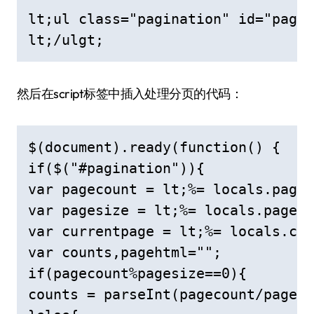
lt;ul class="pagination" id="pagin
lt;/ulgt;
然后在script标签中插入处理分页的代码：
$(document).ready(function() {

if($("#pagination")){

var pagecount = lt;%= locals.pagec
var pagesize = lt;%= locals.pagesi
var currentpage = lt;%= locals.cur
var counts,pagehtml="";

if(pagecount%pagesize==0){

counts = parseInt(pagecount/pagesi