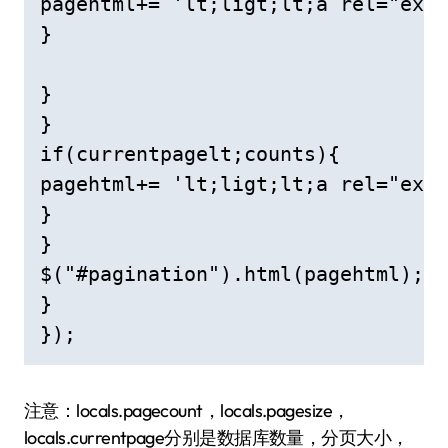
pagehtml+= 'lt;ligt;lt;a rel="exte
}

}

}

if(currentpagelt;counts){

pagehtml+= 'lt;ligt;lt;a rel="ext
}

}

$("#pagination").html(pagehtml);

}

});
注意：locals.pagecount，locals.pagesize，
locals.currentpage分别是数据库数量，分页大小，