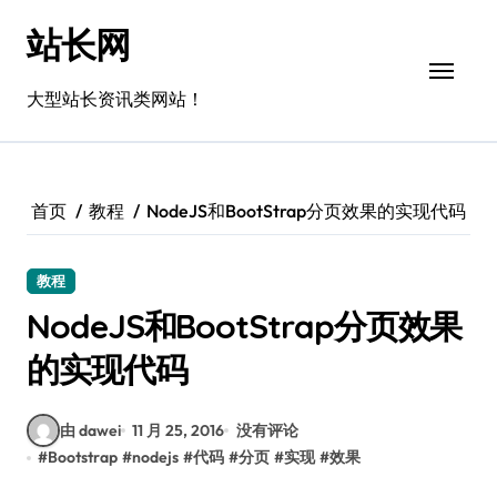
跳
站长网
转
到
内
大型站长资讯类网站！
容
首页
教程
NodeJS和BootStrap分页效果的实现代码
教程
NodeJS和BootStrap分页效果
的实现代码
由 dawei
11 月 25, 2016
没有评论
#
Bootstrap
#
nodejs
#
代码
#
分页
#
实现
#
效果