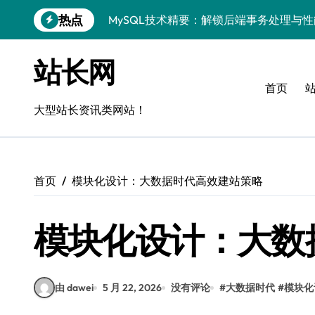
跳
热点
转
Go语言MySQL事务管理：揭秘原理与高
到
内
VR开发进阶：技术赋能，MySQL事务控
站长网
容
MySQL事务精控与安全优化：站长技术
首页
大型站长资讯类网站！
解锁MySQL事务控制黑科技，站长学院
蓝队视角：VR数据管理进阶——MySQL
MySQL事务控制深度剖析：科技赋能服
首页
模块化设计：大数据时代高效建站策略
技术赋能风控：站长必知的MySQL事务
Go语言技术揭秘：MySQL事务控制与高
模块化设计：大数
零基础启航！站长学院带你玩转MySQL
由 dawei
5 月 22, 2026
没有评论
#
大数据时代
#
模块化