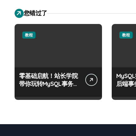
您错过了
教程
教程
零基础启航！站长学院
MyS
带你玩转MySQL事务控
后端事
制实战
化科技