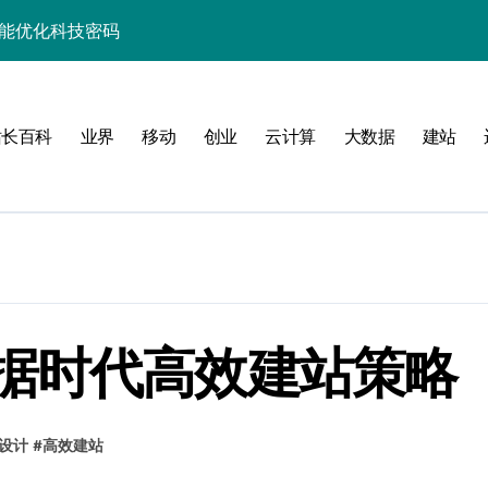
并发场景下的高效实践
制科技实战精析
升级实战秘籍
站长百科
业界
移动
创业
云计算
大数据
建站
助你技术进阶跃迁
事务控制科技实战精析
务器性能优化实战
合规控制实战策略
并发科技优化实战
据时代高效建站策略
事务控制实战
设计
#
高效建站