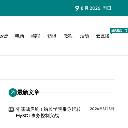
9
8 月 2026, 周日
提供稳定、专
运营
电商
编程
访谈
教程
活动
云直播
最新文章
零基础启航！站长学院带你玩转
2026年8月8日
MySQL事务控制实战