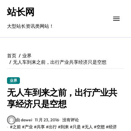
跳
站长网
转
到
内
大型站长资讯类网站！
容
首页
业界
无人车到来之前，出行产业共享经济只是空想
业界
无人车到来之前，出行产业共
享经济只是空想
由 dawei
11 月 23, 2016
没有评论
#
之前
#
产业
#
共享
#
出行
#
到来
#
只是
#
无人
#
空想
#
经济