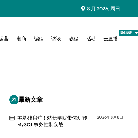
9
8 月 2026, 周日
提供稳定、专
运营
电商
编程
访谈
教程
活动
云直播
最新文章
零基础启航！站长学院带你玩转
2026年8月8日
MySQL事务控制实战