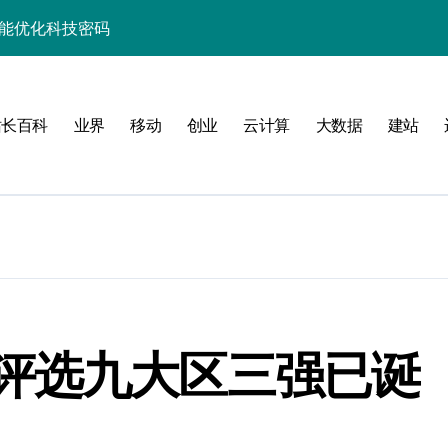
性能优化科技密码
并发场景下的高效实践
制科技实战精析
站长百科
业界
移动
创业
云计算
大数据
建站
升级实战秘籍
助你技术进阶跃迁
事务控制科技实战精析
务器性能优化实战
合规控制实战策略
并发科技优化实战
评选九大区三强已诞
事务控制实战