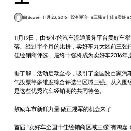
由 dawei
11 月 23, 2016
没有评论
#
三强
#
十佳
#
卖好
#
11月19日，由专业的汽车流通服务平台卖好车举办的“最强引擎”全国十佳经销商区域评选告一段
落。经过半个月的比拼，卖好车九大区前三强已
佳经销商评选，最终十强将成为卖好车2016年
据了解，活动启动至今，吸引了全国数百家汽
气投票等多维度综合评选出区域三强。从入围经
是这些优秀汽车经销商的共同特色。
鼓励车市新鲜力量 做正规军的机会来了
首届 “卖好车全国十佳经销商区域三强”有鸿