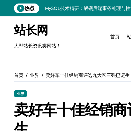
跳
热点
MySQL技术精要：解锁后端事务处理与
转
到
Go语言MySQL事务管理：揭秘原理与高
内
站长网
容
VR开发进阶：技术赋能，MySQL事务控
首页
MySQL事务精控与安全优化：站长技术
大型站长资讯类网站！
解锁MySQL事务控制黑科技，站长学院
蓝队视角：VR数据管理进阶——MySQL
首页
业界
卖好车十佳经销商评选九大区三强已诞生
MySQL事务控制深度剖析：科技赋能服
技术赋能风控：站长必知的MySQL事务
业界
Go语言技术揭秘：MySQL事务控制与高
卖好车十佳经销商
零基础启航！站长学院带你玩转MySQL
生