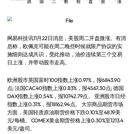
跌
国
二
数
程
盘
股
涨
网易科技讯11月22日消息，美股周二开盘微涨。有消
息称，欧佩克可能在周二晚些时候就限产协议的实
施细则达成共识，受此推动，油价连续第三个交易
日上涨，并带动股市走高。
欧洲股市英国富时100指数上涨0.97%，报6843.90
点; 法国CAC40指数上涨0.83%，报4567.30点; 德国
DAX指数上涨0.54%，报10742.79点。 亚洲股市日经
指数上涨0.31%，报18162.94点。 大宗商品期货市场
方面，美国轻质原油期货价格下跌0.10%至48.19美
元/每桶。 COMEX黄金期货价格上涨0.30%至1213.4
美元/盎司。