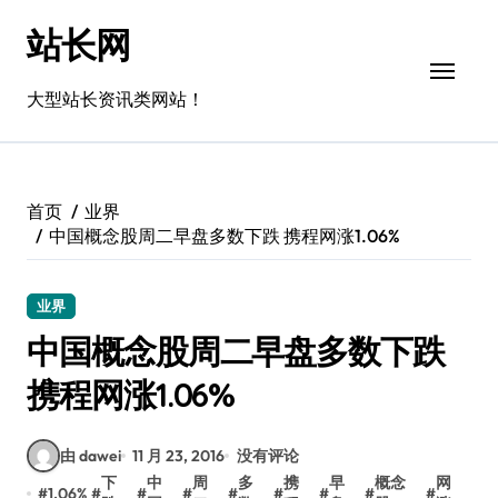
跳
站长网
转
到
内
大型站长资讯类网站！
容
首页
业界
中国概念股周二早盘多数下跌 携程网涨1.06%
业界
中国概念股周二早盘多数下跌
携程网涨1.06%
由 dawei
11 月 23, 2016
没有评论
下
中
周
多
携
早
概念
网
#
1.06%
#
#
#
#
#
#
#
#