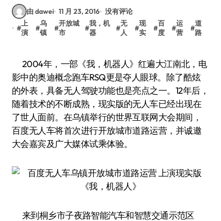
由 dawei
11 月 23, 2016
没有评论
上
乌
开放城
我，机
无
现
百
运
道
#
#
#
#
#
#
#
#
#
演
镇
市
器
人
实
度
营
路
2004年，一部《我，机器人》红遍大江南北，电
影中的奥迪概念跑车RSQ更是夺人眼球。除了酷炫
的外表，具备无人驾驶功能也是亮点之一。12年后，
随着技术的不断成熟，现实版的无人车已经出现在
了世人面前。在乌镇举行的世界互联网大会期间，
百度无人车将首次进行开放城市道路运营，并诚邀
大会嘉宾及广大媒体试乘体验。
来到桐乡市子夜路智能汽车和智慧交通示范区