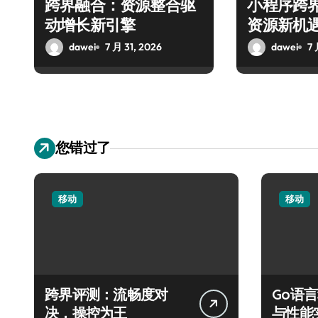
跨界融合：资源整合驱
小程序跨
动增长新引擎
资源新机
dawei
7 月 31, 2026
dawei
7 
您错过了
移动
移动
跨界评测：流畅度对
Go语
决，操控为王
与性能