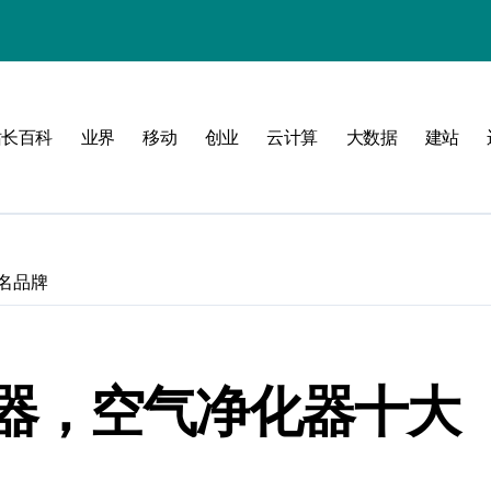
站长百科
业界
移动
创业
云计算
大数据
建站
南
新标准
建
名品牌
制
测
器，空气净化器十大