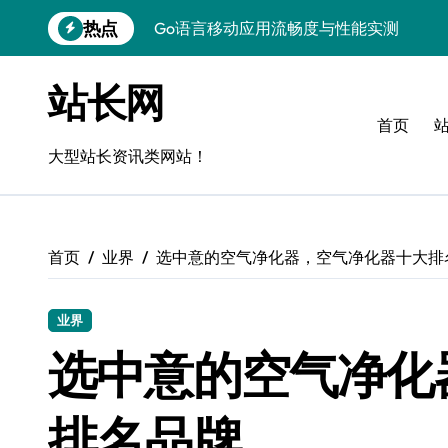
跳
热点
Go语言移动应用流畅度与性能实测
转
到
实时数据智能驱动无障碍设计精准优化
内
站长网
容
深度评测：交互优化赋能移动端流畅体验
首页
无障碍移动互联流畅度与精准控制优化指
大型站长资讯类网站！
移动互联产品流畅度深度评测：优化体验
移动互联流畅度评测：全链路控制架构构
首页
业界
选中意的空气净化器，空气净化器十大排
移动互联产品流畅度与精准控制优化实战
深度解析：Android流畅度优化与精准控
业界
移动互联中计算机视觉流畅度与精准度评
选中意的空气净化
跨界评测：流畅度对决，操控为王
排名品牌