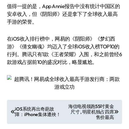
值得一提的是，App Annie报告中没有统计中国区的
安卓收入，但《阴阳师》还是拿下了全球收入最高
手游的荣誉。
在iOS收入排行榜中，网易的《阴阳师》《梦幻西
游》《倩女幽魂》均迈入了全球iOS收入榜TOP10的
行列。腾讯只有1款《王者荣耀》入围，和之前曾经6
款游戏占据前10的盛况对比，略显尴尬。
文
海信电视领跑55吋黄金
iOS系统再出奇葩故
尺寸 , 明星机独占四席
章
障：iPhone集体遭殃！
售价最高
导