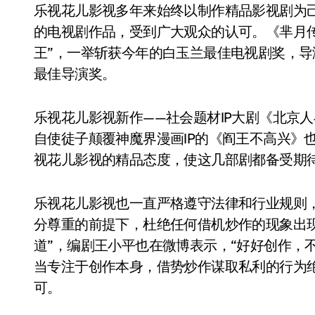
乐视花儿影视多年来始终以制作精品影视剧为
的电视剧作品，受到广大观众的认可。《芈月
王”，一举斩获今年的白玉兰最佳电视剧奖，导
最佳导演奖。
乐视花儿影视新作——社会题材IP大剧《北京
自使徒子颠覆神魔界漫画IP的《阎王不高兴》也
视花儿影视的精品态度，使这几部剧都备受期
乐视花儿影视也一直严格遵守法律和行业规则
分尊重的前提下，杜绝任何借机炒作的现象出
道”，编剧王小平也在微博表示，“好好创作，
当专注于创作本身，借势炒作谋取私利的行为
可。