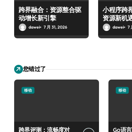
跨界融合：资源整合驱
小程序跨
动增长新引擎
资源新机
dawei
7 月 31, 2026
dawei
7 
您错过了
移动
移动
跨界评测：流畅度对
Go语