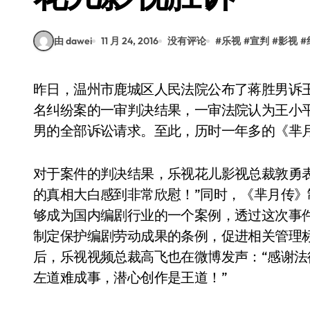
由 dawei
11 月 24, 2016
没有评论
#
乐视
#
宣判
#
影视
#
昨日，温州市鹿城区人民法院公布了蒋胜男诉王小平、东阳市乐视花儿影视文化有限公司编剧署
名纠纷案的一审判决结果，一审法院认为王小
男的全部诉讼请求。至此，历时一年多的《芈
对于案件的判决结果，乐视花儿影视总裁敦勇
的真相大白感到非常欣慰！”同时，《芈月传》
够成为国内编剧行业的一个案例，透过这次事
制定保护编剧劳动成果的条例，促进相关管理
后，乐视视频总裁高飞也在微博发声：“感谢
左道难成事，潜心创作是王道！”