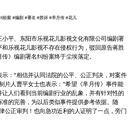
纠纷案
#
编剧
#
署名
#
胜诉
#
芈月传
#
花儿
平和乐视花儿影视不存在侵权行为，驳回原告蒋胜
月传》编剧署名纠纷案终于尘埃落定。
表示：“相信并认同法院的公平、公正判决，对案件
制片人曹平女士也表示：“希望《芈月传》事件能
件让人们看到当前编剧行业的乱象，并有针对性的
标准的完善，为以后类似事件提供参考依据。随
法律公正审判！也向急功近利的人证明了一点，旁门