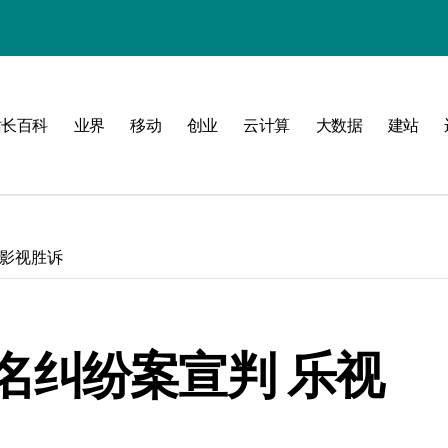
站长百科
业界
移动
创业
云计算
大数据
建站
南
新标准
建
儿影视胜诉
制
测
名纠纷案宣判 乐视