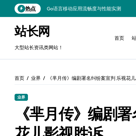
跳
热点
Go语言移动应用流畅度与性能实测
转
到
实时数据智能驱动无障碍设计精准优化
内
站长网
容
深度评测：交互优化赋能移动端流畅体验
首页
无障碍移动互联流畅度与精准控制优化指
大型站长资讯类网站！
移动互联产品流畅度深度评测：优化体验
移动互联流畅度评测：全链路控制架构构
首页
业界
《芈月传》编剧署名纠纷案宣判 乐视花
移动互联产品流畅度与精准控制优化实战
深度解析：Android流畅度优化与精准控
业界
移动互联中计算机视觉流畅度与精准度评
《芈月传》编剧署
跨界评测：流畅度对决，操控为王
花儿影视胜诉