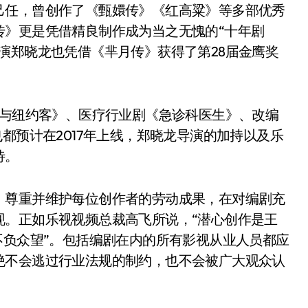
己任，曾创作了《甄嬛传》《红高粱》等多部优秀
传》更是凭借精良制作成为当之无愧的“十年剧
演郑晓龙也凭借《芈月传》获得了第28届金鹰奖
人与纽约客》、医疗行业剧《急诊科医生》、改编
都预计在2017年上线，郑晓龙导演的加持以及乐
待。
，尊重并维护每位创作者的劳动成果，在对编剧充
现。正如乐视视频总裁高飞所说，“潜心创作是王
不负众望”。包括编剧在内的所有影视从业人员都应
绝不会逃过行业法规的制约，也不会被广大观众认