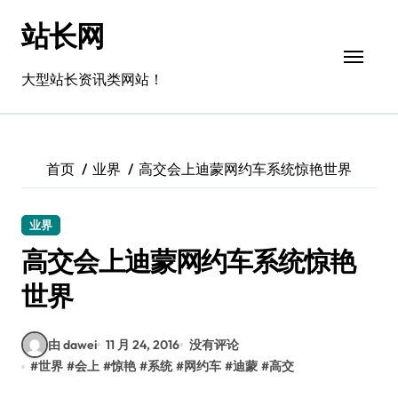
跳
站长网
转
到
内
大型站长资讯类网站！
容
首页
业界
高交会上迪蒙网约车系统惊艳世界
业界
高交会上迪蒙网约车系统惊艳
世界
由 dawei
11 月 24, 2016
没有评论
#
世界
#
会上
#
惊艳
#
系统
#
网约车
#
迪蒙
#
高交