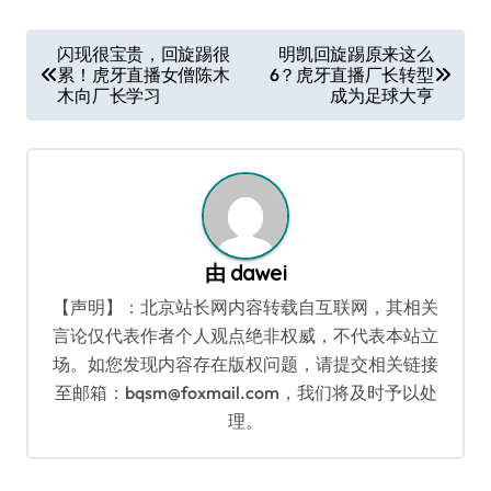
文
闪现很宝贵，回旋踢很
明凯回旋踢原来这么
累！虎牙直播女僧陈木
6？虎牙直播厂长转型
章
木向厂长学习
成为足球大亨
导
航
由
dawei
【声明】：北京站长网内容转载自互联网，其相关
言论仅代表作者个人观点绝非权威，不代表本站立
场。如您发现内容存在版权问题，请提交相关链接
至邮箱：bqsm@foxmail.com，我们将及时予以处
理。