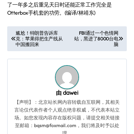
了一年多之后重见天日时还能正常工作完全是
Otterbox手机套的功劳。(编译/林靖东)
文
尴尬！特朗普告诉库
FBI通过一个色情网
克：苹果得把生产线从
站，黑进了8000台电
章
中国搬回来
脑
导
航
由
dawei
【声明】：北京站长网内容转载自互联网，其相关
言论仅代表作者个人观点绝非权威，不代表本站立
场。如您发现内容存在版权问题，请提交相关链接
至邮箱：bqsm@foxmail.com，我们将及时予以处
理。